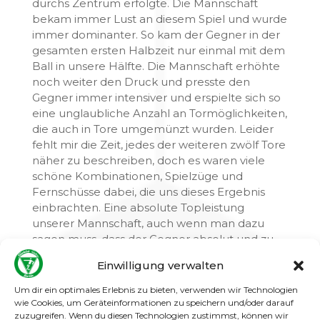
durchs Zentrum erfolgte. Die Mannschaft
bekam immer Lust an diesem Spiel und wurde
immer dominanter. So kam der Gegner in der
gesamten ersten Halbzeit nur einmal mit dem
Ball in unsere Hälfte. Die Mannschaft erhöhte
noch weiter den Druck und presste den
Gegner immer intensiver und erspielte sich so
eine unglaubliche Anzahl an Tormöglichkeiten,
die auch in Tore umgemünzt wurden. Leider
fehlt mir die Zeit, jedes der weiteren zwölf Tore
näher zu beschreiben, doch es waren viele
schöne Kombinationen, Spielzüge und
Fernschüsse dabei, die uns dieses Ergebnis
einbrachten. Eine absolute Topleistung
unserer Mannschaft, auch wenn man dazu
sagen muss, dass der Gegner absolut und zu
keiner Zeit konkurrenzfähig war. Dennoch
Einwilligung verwalten
blieb das Spiel sehr fair und wir gingen mit 14:0
in die Pause. (Die Übersicht der Torschützen
Um dir ein optimales Erlebnis zu bieten, verwenden wir Technologien
folgt weiter unten)
wie Cookies, um Geräteinformationen zu speichern und/oder darauf
zuzugreifen. Wenn du diesen Technologien zustimmst, können wir