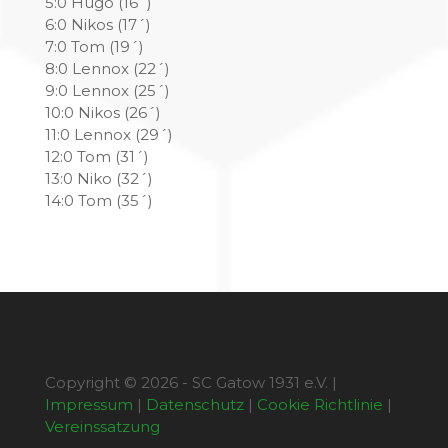
5:0 Hugo (16´)
6:0 Nikos (17´)
7:0 Tom (19´)
8:0 Lennox (22´)
9:0 Lennox (25´)
10:0 Nikos (26´)
11:0 Lennox (29´)
12:0 Tom (31´)
13:0 Niko (32´)
14:0 Tom (35´)
Copyright © 2026 - SC Gatow 1931 e.V. |
Impressum
|
Datenschutz
|
Cookie Richtlinie
|
Vereinssatzung