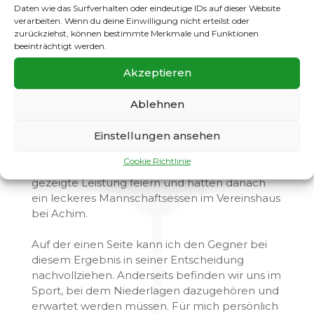
Daten wie das Surfverhalten oder eindeutige IDs auf dieser Website
In der Pause kam dann das, was keiner hören
verarbeiten. Wenn du deine Einwilligung nicht erteilst oder
wollte. Mitten in unserer Taktikbesprechung
zurückziehst, können bestimmte Merkmale und Funktionen
öffnete sich unsere Kabinentür und der
beeinträchtigt werden.
gegnerische Trainer trat herein, um uns
Akzeptieren
mitzuteilen, dass sie das Spiel aufgeben
werden und wieder nach Hause fahren. Die
Ablehnen
Stimmung der Mannschaft fiel natürlich nach
unten ab, da sie gerne weitergespielt hätte,
Einstellungen ansehen
doch wir konnten es nicht ändern, das Spiel
war beendet. Wir ließen uns von unseren
Cookie Richtlinie
zahlreich erschienenen Eltern für unsere
gezeigte Leistung feiern und hatten danach
ein leckeres Mannschaftsessen im Vereinshaus
bei Achim.
Auf der einen Seite kann ich den Gegner bei
diesem Ergebnis in seiner Entscheidung
nachvollziehen. Anderseits befinden wir uns im
Sport, bei dem Niederlagen dazugehören und
erwartet werden müssen. Für mich persönlich