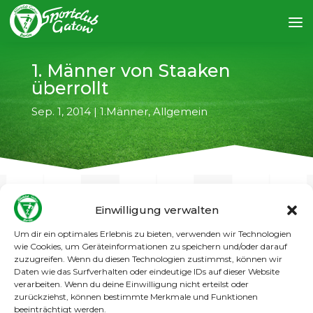
1. Männer von Staaken
überrollt
Sep. 1, 2014
|
1.Männer
,
Allgemein
Einwilligung verwalten
Um dir ein optimales Erlebnis zu bieten, verwenden wir Technologien
←
vorheriger Artikel
nächster Artikel
→
wie Cookies, um Geräteinformationen zu speichern und/oder darauf
zuzugreifen. Wenn du diesen Technologien zustimmst, können wir
Daten wie das Surfverhalten oder eindeutige IDs auf dieser Website
Mit einem 9:0 (4:0) Kantersieg triumphierte der
verarbeiten. Wenn du deine Einwilligung nicht erteilst oder
SC Staaken im Spandauer Derby über die 1.
zurückziehst, können bestimmte Merkmale und Funktionen
Männer des SC Gatow.
beeinträchtigt werden.