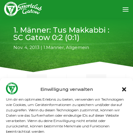
1. Männer: Tus Makkabbi :
SC Gatow 0:2 (0:1)
Nov. 4, 2013
|
1.Männer
,
Allgemein
Einwilligung verwalten
Um dir ein optimales Erlebnis zu bieten, verwenden wir Technologien
←
vorheriger Artikel
nächster Artikel
→
wie Cookies, um Geräteinformationen zu speichern und/oder darauf
zuzugreifen. Wenn du diesen Technologien zustimmst, können wir
Daten wie das Surfverhalten oder eindeutige IDs auf dieser Website
Zu einem verdienten und ungefährdeten 2:0-
verarbeiten. Wenn du deine Einwilligung nicht erteilst oder
Erfolg kam Gatows 1. Männer bei TuS Makkabi
zurückziehst, können bestimmte Merkmale und Funktionen
(Tore: N. Hanke und T. Binting). Der Sieg hätte
beeinträchtigt werden.