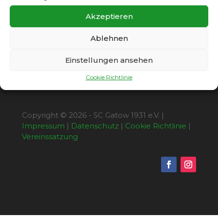
noch weitaus deutlicher ausfallen können,
allein das Aluminium verhinderte dreimal
Akzeptieren
weitere Treffer.
Ablehnen
Einstellungen ansehen
Cookie Richtlinie
Copyright © 2026 - SC Gatow 1931 e.V. |
Impressum
|
Datenschutz
|
Cookie Richtlinie
|
Vereinssatzung