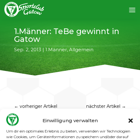
1.Männer: TeBe gewinnt in
Gatow
Sep. 2, 2013
|
1.Männer
,
Allgemein
←
vorheriger Artikel
nächster Artikel
→
Einwilligung verwalten
So richtig rund läuft es noch nicht bei unserer 1.
Mannschaft. Wie schon gegen den
Um dir ein optimales Erlebnis zu bieten, verwenden wir Technologien
Topfavoriten Mahlsdorf konnte auch gegen
wie Cookies, um Geräteinformationen zu speichern und/oder darauf