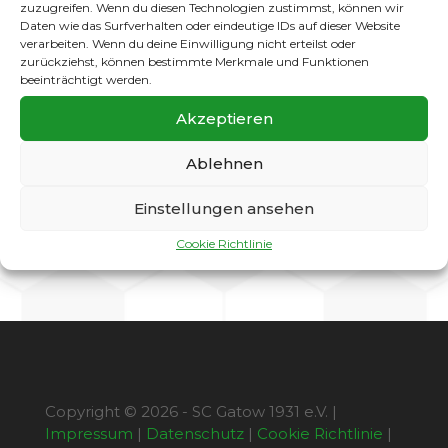
zuzugreifen. Wenn du diesen Technologien zustimmst, können wir
einen weiteren Aufstiegsanwärter nicht
Daten wie das Surfverhalten oder eindeutige IDs auf dieser Website
gepunktet werden. Am Ende hieß es gegen
verarbeiten. Wenn du deine Einwilligung nicht erteilst oder
Tennis Borussia 1:2 ( Torschütze Nurdin
zurückziehst, können bestimmte Merkmale und Funktionen
Pitarevic). Dabei zeigten die Gatower in der 2.
beeinträchtigt werden.
Halbzeit ein ansehnliches Spiel und hätten die
Akzeptieren
Partie sogar trotz Unterzahl (60. Min. Rot für
Ferdi Görgen) für sich entscheiden können.
Ablehnen
Doch während unsere Jungs beim Stand von
1:1 zwei “Hochkaräter” nicht verwerten
konnten, gelang den Borussen in der 81.
Einstellungen ansehen
Minute der Siegtreffer.
Cookie Richtlinie
Copyright © 2026 - SC Gatow 1931 e.V. |
Impressum
|
Datenschutz
|
Cookie Richtlinie
|