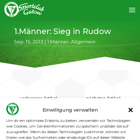
1.Männer: Sieg in Rudow
Sep. 15, 2013
|
1.Männer
,
Allgemein
←
vorheriger Artikel
nächster Artikel
→
Einwilligung verwalten
Um dir ein optimales Erlebnis zu bieten, verwenden wir Technologien
Durch ein Tor von Nurdin Pitarevic siegte der
wie Cookies, um Geräteinformationen zu speichern und/oder darauf
SCG beim TSV Rudow mit 1:0 (1:0). Die erste
zuzugreifen. Wenn du diesen Technologien zustimmst, können wir
Halbzeit gehörte den Gatowern, die Führung
Daten wie das Surfverhalten oder eindeutige IDs auf dieser Website