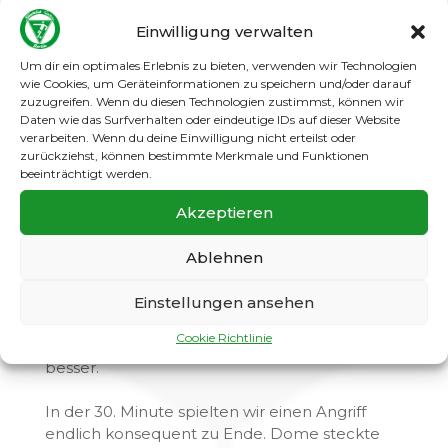
Jubilar Thobbe, der sein 200. Punktspiel für
Einwilligung verwalten
den SC Gatow bestritt, und traf sehenswert per
Hacke zum 1:0.
Um dir ein optimales Erlebnis zu bieten, verwenden wir Technologien
wie Cookies, um Geräteinformationen zu speichern und/oder darauf
zuzugreifen. Wenn du diesen Technologien zustimmst, können wir
Der Treffer tat unserem Spiel gut. Hilalspor
Daten wie das Surfverhalten oder eindeutige IDs auf dieser Website
musste nun etwas mehr investieren und
verarbeiten. Wenn du deine Einwilligung nicht erteilst oder
konnte sich nicht mehr ausschließlich auf die
zurückziehst, können bestimmte Merkmale und Funktionen
Defensive konzentrieren.
beeinträchtigt werden.
Akzeptieren
Dennoch blieb unser Auftritt spielerisch hinter
den eigenen Erwartungen zurück. Viele
Ablehnen
Ungenauigkeiten im Spielaufbau, fehlende
Präzision im letzten Drittel und eine schwache
Chancenverwertung verhinderten einen
Einstellungen ansehen
wirklich überzeugenden Auftritt. Allerdings
Cookie Richtlinie
machte es unser Gegner an diesem Tag nicht
besser.
In der 30. Minute spielten wir einen Angriff
endlich konsequent zu Ende. Dome steckte