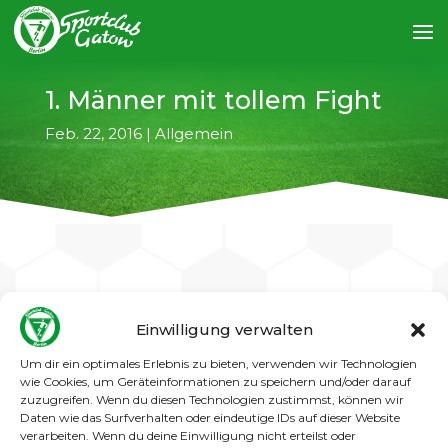
1. Männer mit tollem Fight
Feb. 22, 2016
|
Allgemein
←
vorheriger Artikel
nächster Artikel
→
Einwilligung verwalten
Um dir ein optimales Erlebnis zu bieten, verwenden wir Technologien
Krankheitsbedingt musste Gatows 1. Männer
wie Cookies, um Geräteinformationen zu speichern und/oder darauf
mit so ziemlich dem „letzten Aufgebot“ gegen
zuzugreifen. Wenn du diesen Technologien zustimmst, können wir
den souveränen Tabellenführer DJK Schwarz
Daten wie das Surfverhalten oder eindeutige IDs auf dieser Website
Weiß Neukölln antreten. Insofern kann man
verarbeiten. Wenn du deine Einwilligung nicht erteilst oder