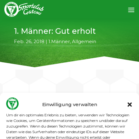
1. Männer: Gut erholt
Feb. 26, 2018
|
1.Männer
,
Allgemein
←
vorheriger Artikel
nächster Artikel
→
Einwilligung verwalten
Gut erholt von der Schlappe gegen
Um dir ein optimales Erlebnis zu bieten, verwenden wir Technologien
Wilmersdorf zeigte sich unsere 1. Mannschaft
wie Cookies, um Geräteinformationen zu speichern und/oder darauf
zuzugreifen. Wenn du diesen Technologien zustimmst, können wir
im Auswärtsspiel gegen den Weißenseer FC.
Daten wie das Surfverhalten oder eindeutige IDs auf dieser Website
Zwar war das fußballerisch nicht gerade „das
verarbeiten. Wenn du deine Einwilligung nicht erteilst oder