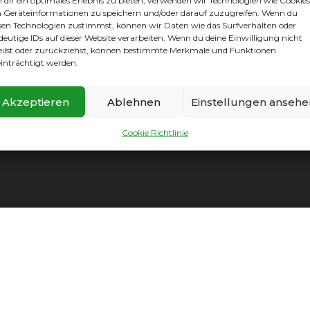
dir ein optimales Erlebnis zu bieten, verwenden wir Technologien wie Cookies
inligamannschaft war, unserem jungen Team Auftrieb für
Geräteinformationen zu speichern und/oder darauf zuzugreifen. Wenn du
sen Technologien zustimmst, können wir Daten wie das Surfverhalten oder
deutige IDs auf dieser Website verarbeiten. Wenn du deine Einwilligung nicht
eilst oder zurückziehst, können bestimmte Merkmale und Funktionen
inträchtigt werden.
Akzeptieren
Ablehnen
Einstellungen ansehe
mpressum
|
Datenschutz
|
Cookie Richtlinie
|
Vereinssatzun
Cookie Richtlinie