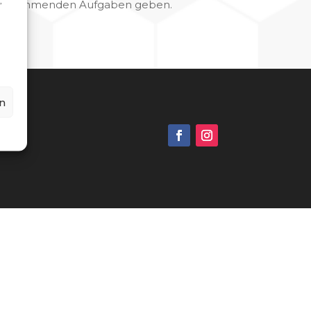
,
 die kommenden Aufgaben geben.
n
g