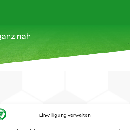
ganz nah
 unserer Berlinligamannschaft.
Bis zur 75. Minute führten d
Einwilligung verwalten
aubten ganz fest an das erste Erfolgserlebnis. Doch nach de
zwei schmerzhafte Gegentore hinnehmen. Dennoch sollte di