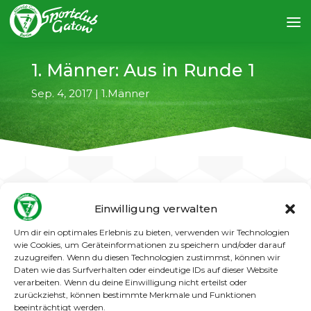
1. Männer: Aus in Runde 1
Sep. 4, 2017
|
1.Männer
Einwilligung verwalten
←
vorheriger Artikel
nächster Artikel
→
Um dir ein optimales Erlebnis zu bieten, verwenden wir Technologien
wie Cookies, um Geräteinformationen zu speichern und/oder darauf
Bereits in der ersten Runde des diesjährigen
zuzugreifen. Wenn du diesen Technologien zustimmst, können wir
Berliner-Pilsner-Pokals hat sich Gatows 1.
Daten wie das Surfverhalten oder eindeutige IDs auf dieser Website
verarbeiten. Wenn du deine Einwilligung nicht erteilst oder
Männer aus dem Wettbewerb verabschiedet.
zurückziehst, können bestimmte Merkmale und Funktionen
Beim Landesligisten TSV Mariendorf verlor die
beeinträchtigt werden.