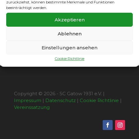
zurückziehst, können bestimmte Merkmale und Funktionen
Platz. Beim gestrigen glanzlosen, aber
beeinträchtigt werden.
dennoch verdienten 3:1-Erfolg über
Johannisthal erzielte Gatows Torjäger Gino
Akzeptieren
Hofmeister alle drei Gatower Tore.
Damit schraubte Gino seine aktuelle
Ablehnen
Saisonbilanz bereits auf 18 Treffer!
Einstellungen ansehen
Cookie Richtlinie
Copyright © 2026 - SC Gatow 1931 e.V. |
Impressum
|
Datenschutz
|
Cookie Richtlinie
|
Vereinssatzung