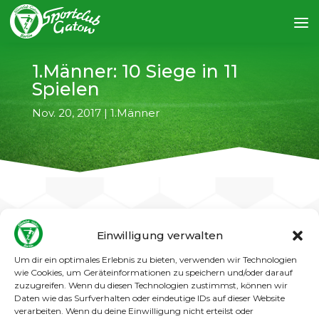
1.Männer: 10 Siege in 11
Spielen
Nov. 20, 2017
|
1.Männer
Einwilligung verwalten
←
vorheriger Artikel
nächster Artikel
→
Um dir ein optimales Erlebnis zu bieten, verwenden wir Technologien
wie Cookies, um Geräteinformationen zu speichern und/oder darauf
Das ist schon beeindruckend. In den bislang 11
zuzugreifen. Wenn du diesen Technologien zustimmst, können wir
absolvierten Punktspielen der Saison ging
Daten wie das Surfverhalten oder eindeutige IDs auf dieser Website
unsere 1. Mannschaft zehnmal als Sieger vom
verarbeiten. Wenn du deine Einwilligung nicht erteilst oder