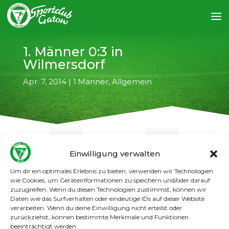
1. Männer 0:3 in
Wilmersdorf
Apr. 7, 2014
|
1.Männer
,
Allgemein
Einwilligung verwalten
Um dir ein optimales Erlebnis zu bieten, verwenden wir Technologien
←
vorheriger Artikel
nächster Artikel
→
wie Cookies, um Geräteinformationen zu speichern und/oder darauf
zuzugreifen. Wenn du diesen Technologien zustimmst, können wir
Daten wie das Surfverhalten oder eindeutige IDs auf dieser Website
Auch beim 1. FC Wilmersdorf gab es für
verarbeiten. Wenn du deine Einwilligung nicht erteilst oder
Gatows 1. Männer nichts zu holen.
Die
zurückziehst, können bestimmte Merkmale und Funktionen
Gastgeber kontrollierten zu jeder Zeit das
beeinträchtigt werden.