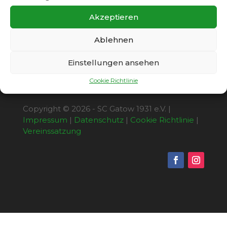
Geschehen und gewannen die Partie mühelos
mit 3:0 (2:0).
Akzeptieren
Ablehnen
Einstellungen ansehen
Cookie Richtlinie
Copyright © 2026 - SC Gatow 1931 e.V. |
Impressum
|
Datenschutz
|
Cookie Richtlinie
|
Vereinssatzung