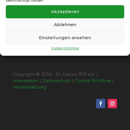
beeinträchtigt werden.
03. Die Gatower Treffer zum Weiterkommen
und Einzug in die nächste Runde erzielten
Akzeptieren
Neuzugang Nico Barlot und Thobbe
Teschendorf.
Ablehnen
Einstellungen ansehen
Cookie Richtlinie
Copyright © 2026 - SC Gatow 1931 e.V. |
Impressum
|
Datenschutz
|
Cookie Richtlinie
|
Vereinssatzung