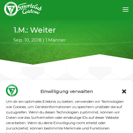
1.M.: Weiter
Sep. 10, 2018
|
1.Männer
Einwilligung verwalten
←
vorheriger Artikel
nächster Artikel
→
Um dir ein optimales Erlebnis zu bieten, verwenden wir Technologien
wie Cookies, um Geräteinformationen zu speichern und/oder darauf
Trotz zahlreicher personeller Ausfälle gelang
zuzugreifen. Wenn du diesen Technologien zustimmst, können wir
der 1. Männer in der ersten AOK-
Daten wie das Surfverhalten oder eindeutige IDs auf dieser Website
Landespokalrunde ein 2:1-Erfolg über
verarbeiten. Wenn du deine Einwilligung nicht erteilst oder
zurückziehst, können bestimmte Merkmale und Funktionen
den starken Ligakonkurrenten Brandenburg