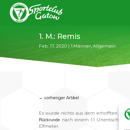
1. M.: Remis
Feb. 17, 2020
|
1.Männer
,
Allgemein
←
vorheriger Artikel
Es wurde nichts aus dem erhofften „Dre
Rückrunde
nach einem 1:1 Unentschieden
Elfmeter.