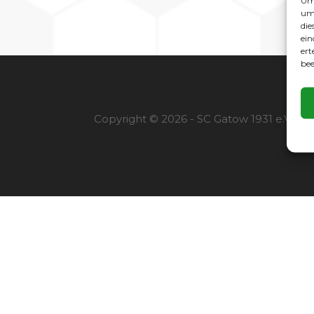
Um 
um 
die
ein
ert
bee
Copyright © 2026 - SC Gatow 1931 e.V. |
I