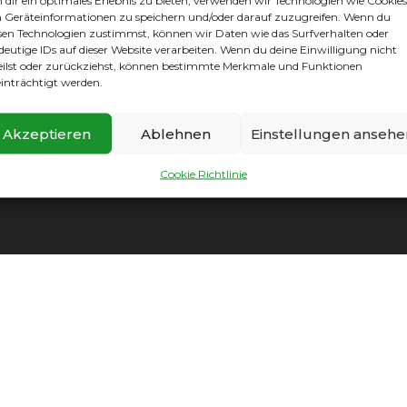
dir ein optimales Erlebnis zu bieten, verwenden wir Technologien wie Cookies
Geräteinformationen zu speichern und/oder darauf zuzugreifen. Wenn du
sen Technologien zustimmst, können wir Daten wie das Surfverhalten oder
deutige IDs auf dieser Website verarbeiten. Wenn du deine Einwilligung nicht
eilst oder zurückziehst, können bestimmte Merkmale und Funktionen
inträchtigt werden.
Akzeptieren
Ablehnen
Einstellungen ansehe
mpressum
|
Datenschutz
|
Cookie Richtlinie
|
Vereinssatzun
Cookie Richtlinie