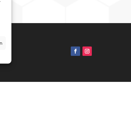
,
n
g