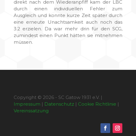
direkt nach dem Wiederanpfiff kam der LBC
durch einen individuellen Fehler zum
Ausgleich und konnte kurze Zeit später durch
eine erneute Unachtsamkeit auch noch das
3:2 erzielen. Da war mehr drin für den SCG,
zumindest einen Punkt hätten sie mitnehmen
müssen.
Copyright © 2026 - SC Gatow 1931 e.V. |
Impressum
|
Datenschutz
|
Cookie Richtlinie
|
Vereinssatzung