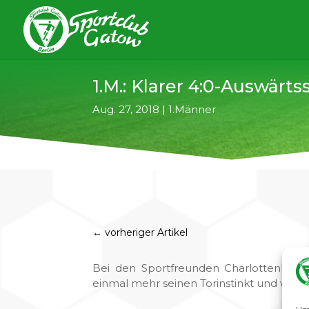
1.M.: Klarer 4:0-Auswärts
Aug. 27, 2018
|
1.Männer
←
vorheriger Artikel
Bei den Sportfreunden Charlottenburg
einmal mehr seinen Torinstinkt und war im