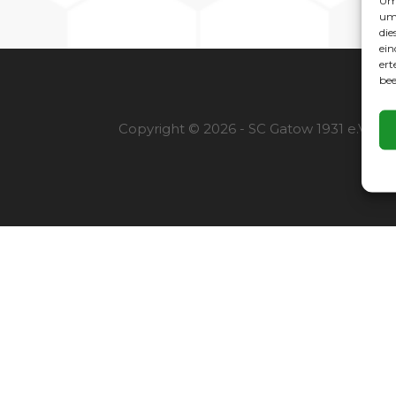
Um 
um 
die
ein
ert
bee
Copyright © 2026 - SC Gatow 1931 e.V. |
I