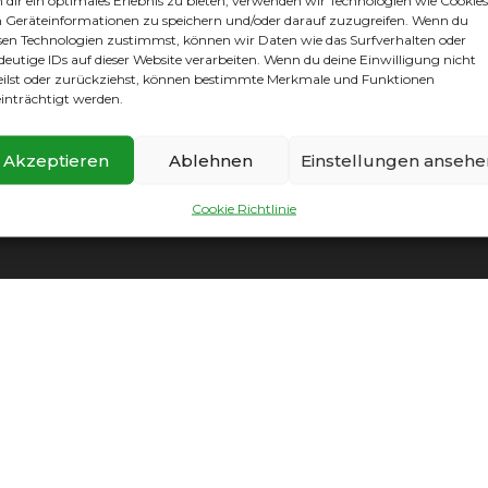
dir ein optimales Erlebnis zu bieten, verwenden wir Technologien wie Cookies
Geräteinformationen zu speichern und/oder darauf zuzugreifen. Wenn du
sen Technologien zustimmst, können wir Daten wie das Surfverhalten oder
deutige IDs auf dieser Website verarbeiten. Wenn du deine Einwilligung nicht
eilst oder zurückziehst, können bestimmte Merkmale und Funktionen
inträchtigt werden.
mpressum
|
Datenschutz
|
Cookie Richtlinie
|
Vereinssatzun
Akzeptieren
Ablehnen
Einstellungen ansehe
Cookie Richtlinie