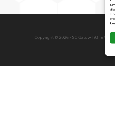
Um 
um 
die
ein
ert
bee
Copyright © 2026 - SC Gatow 1931 e.V. |
I