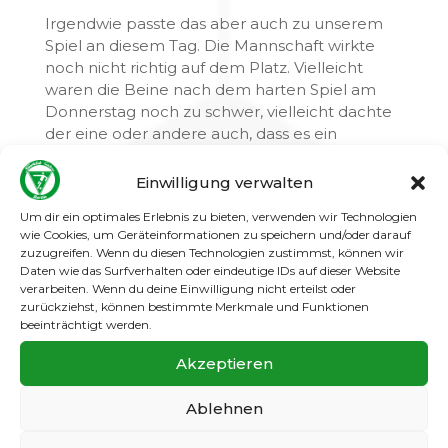
Irgendwie passte das aber auch zu unserem
Spiel an diesem Tag. Die Mannschaft wirkte
noch nicht richtig auf dem Platz. Vielleicht
waren die Beine nach dem harten Spiel am
Donnerstag noch zu schwer, vielleicht dachte
der eine oder andere auch, dass es ein
Selbstläufer wird. Wahrscheinlich war es eine
Mischung aus beidem. Doch ab der 10. Minute
Einwilligung verwalten
nahmen wir das Spiel endlich an und
Um dir ein optimales Erlebnis zu bieten, verwenden wir Technologien
verstanden, dass es wieder ein echtes
wie Cookies, um Geräteinformationen zu speichern und/oder darauf
Arbeitsspiel über 90 Minuten werden würde.
zuzugreifen. Wenn du diesen Technologien zustimmst, können wir
Daten wie das Surfverhalten oder eindeutige IDs auf dieser Website
In der 20. Minute traf Thobbe nach Vorlage
verarbeiten. Wenn du deine Einwilligung nicht erteilst oder
zurückziehst, können bestimmte Merkmale und Funktionen
von Dami zum Ausgleich. Kurz vor der Halbzeit
beeinträchtigt werden.
drehten die beiden Außenspieler dann die
Partie komplett: In der 43. Minute traf diesmal
Akzeptieren
Dami nach Vorarbeit von Thobbe zur 2:1-
Führung.
Ablehnen
So gingen wir trotz anfänglicher Probleme mit