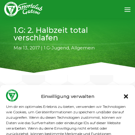
1.G: 2. Halbzeit total
verschlafen
Mai 13, 2017
|
1.G-Jugend
,
Allgemein
Einwilligung verwalten
←
vorheriger Artikel
nächster Artikel
→
Um dir ein optimales Erlebnis zu bieten, verwenden wir Technologien
wie Cookies, um Geräteinformationen zu speichern und/oder darauf
zuzugreifen. Wenn du diesen Technologien zustimmst, können wir
Gegen den 1. FC Wilmersdorf konnte Gatows
Daten wie das Surfverhalten oder eindeutige IDs auf dieser Website
G1 in einer sehr guten 1. Halbzeit einen 0:2
verarbeiten. Wenn du deine Einwilligung nicht erteilst oder
Rückstand ausgleichen. Sekunden vor dem
zurückziehst, können bestimmte Merkmale und Funktionen