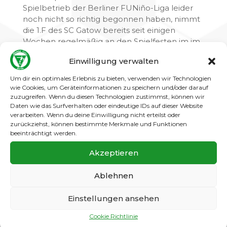
Spielbetrieb der Berliner FUNiño-Liga leider
noch nicht so richtig begonnen haben, nimmt
die 1.F des SC Gatow bereits seit einigen
Wochen regelmäßig an den Spielfesten im im
Fußball-Kreis Havelland in Brandenburg teil.
Einwilligung verwalten
Dafür nimmt die Mannschaft auch gerne
Um dir ein optimales Erlebnis zu bieten, verwenden wir Technologien
wie Cookies, um Geräteinformationen zu speichern und/oder darauf
weitere Fahrten ins Umland in Kauf, sodass die
zuzugreifen. Wenn du diesen Technologien zustimmst, können wir
Jungs spieltechnisch auf ihre Kosten kommen.
Daten wie das Surfverhalten oder eindeutige IDs auf dieser Website
Bei schönstem Wetter ging es am Sonntag,
verarbeiten. Wenn du deine Einwilligung nicht erteilst oder
den 20.9.2020, mit 2 gemeldeten
zurückziehst, können bestimmte Merkmale und Funktionen
beeinträchtigt werden.
Mannschaften und den Trainern Holger und
Klaus nach Velten. 7 Spiele à 7 Minuten galt es
Akzeptieren
für die beiden 4-Mann-Teams (inkl. 1
Auswechselspieler pro Mannschaft) im Turnier
Ablehnen
zu absolvieren. Gleichzeitig wurde auf 8
kleinen Feldern Minifußball gespielt – und
Einstellungen ansehen
trotz des Gewusels wurde darauf geachtet,
dass die Corona-Maßnahmen eingehalten
Cookie Richtlinie
werden. Siege und Niederlagen hielten sich für