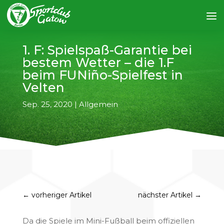
1. F: Spielspaß-Garantie bei
bestem Wetter – die 1.F
beim FUNiño-Spielfest in
Velten
Sep. 25, 2020
|
Allgemein
←
vorheriger Artikel
nächster Artikel
→
Da die Spiele im Mini-Fußball beim offiziellen