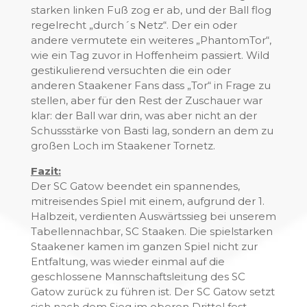
starken linken Fuß zog er ab, und der Ball flog
regelrecht „durch´s Netz“. Der ein oder
andere vermutete ein weiteres „PhantomTor“,
wie ein Tag zuvor in Hoffenheim passiert. Wild
gestikulierend versuchten die ein oder
anderen Staakener Fans dass „Tor“ in Frage zu
stellen, aber für den Rest der Zuschauer war
klar: der Ball war drin, was aber nicht an der
Schussstärke von Basti lag, sondern an dem zu
großen Loch im Staakener Tornetz.
Fazit:
Der SC Gatow beendet ein spannendes,
mitreisendes Spiel mit einem, aufgrund der 1.
Halbzeit, verdienten Auswärtssieg bei unserem
Tabellennachbar, SC Staaken. Die spielstarken
Staakener kamen im ganzen Spiel nicht zur
Entfaltung, was wieder einmal auf die
geschlossene Mannschaftsleitung des SC
Gatow zurück zu führen ist. Der SC Gatow setzt
sich nach dem Sieg im oberen Drittel fest.