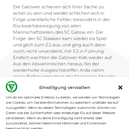
Die Gatower schienen sich Ihrer Sache zu
sicher zu sein und wieder schlichen sich in
Folge unerklärliche Fehler, besonders in der
Rückwärtsbewegung von allen
Mannschaftsteilen, des SC Gatow, ein. Die
Folge: der SC Staaken kam wieder ins Spiel
und glich zum 2:2 aus, und ging auch dann
noch, nicht unverdient, mit 3:2 in Führung.
Endlich wachten die Gatower Kids wieder auf.
Aus den Abwehrreichen heraus, fiel der
wiederholte Ausgleichstreffer. Arda nahm
einen Befreiungsschlag der Staakener Abwehr
mustergültig auf und spielte, vollkommen
Einwilligung verwalten
unbeeindruckt von dem heran stürmenden
Staakener, den Ball wunderbar in den Lauf von
Um dir ein optimales Erlebnis zu bieten, verwenden wir Technologien
Linus, der seinen Gegner umspielte, den Kopf
wie Cookies, um Geräteinformationen zu speichern und/oder darauf
zuzugreifen. Wenn du diesen Technologien zustimmst, können wir
hob und den Ball mit links in die Mitte
Daten wie das Surfverhalten oder eindeutige IDs auf dieser Website
bugsierte. Der Ball wurde von Basti
verarbeiten. Wenn du deine Einwilligung nicht erteilst oder
aufgenommen, er ließ noch einen Staakener
zurückziehst, können bestimmte Merkmale und Funktionen
aussteigen und schloss mit einem Flachschuss,
beeinträchtigt werden.