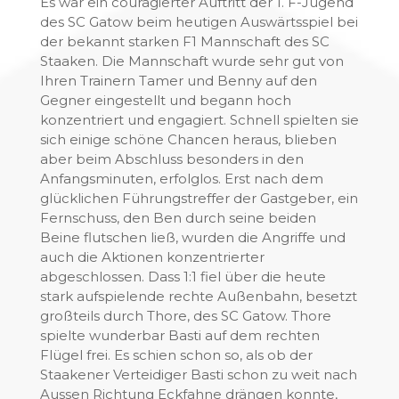
Es war ein couragierter Auftritt der 1. F-Jugend
des SC Gatow beim heutigen Auswärtsspiel bei
der bekannt starken F1 Mannschaft des SC
Staaken. Die Mannschaft wurde sehr gut von
Ihren Trainern Tamer und Benny auf den
Gegner eingestellt und begann hoch
konzentriert und engagiert. Schnell spielten sie
sich einige schöne Chancen heraus, blieben
aber beim Abschluss besonders in den
Anfangsminuten, erfolglos. Erst nach dem
glücklichen Führungstreffer der Gastgeber, ein
Fernschuss, den Ben durch seine beiden
Beine flutschen ließ, wurden die Angriffe und
auch die Aktionen konzentrierter
abgeschlossen. Dass 1:1 fiel über die heute
stark aufspielende rechte Außenbahn, besetzt
großteils durch Thore, des SC Gatow. Thore
spielte wunderbar Basti auf dem rechten
Flügel frei. Es schien schon so, als ob der
Staakener Verteidiger Basti schon zu weit nach
Aussen Richtung Eckfahne drängen konnte,