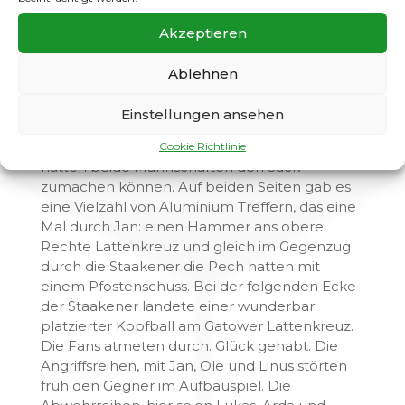
unten links, aus Sicht des Schützen, in die Ecke,
Akzeptieren
unhaltbar für den Keeper zum 3:3, ab. Die
angereisten Fan´s, ebenso wie das
Ablehnen
Maskottchen Edda, konnten aufatmen und
klatschten die zum Halbzeit Tee gehenden
Spieler, zufrieden ab.
Einstellungen ansehen
Die zweite Halbzeit ist schnell erzählt. In dieser
Cookie Richtlinie
hätten beide Mannschaften den Sack
zumachen können. Auf beiden Seiten gab es
eine Vielzahl von Aluminium Treffern, das eine
Mal durch Jan: einen Hammer ans obere
Rechte Lattenkreuz und gleich im Gegenzug
durch die Staakener die Pech hatten mit
einem Pfostenschuss. Bei der folgenden Ecke
der Staakener landete einer wunderbar
platzierter Kopfball am Gatower Lattenkreuz.
Die Fans atmeten durch. Glück gehabt. Die
Angriffsreihen, mit Jan, Ole und Linus störten
früh den Gegner im Aufbauspiel. Die