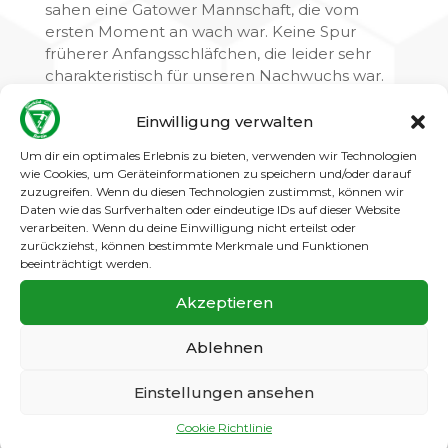
sahen eine Gatower Mannschaft, die vom
ersten Moment an wach war. Keine Spur
früherer Anfangsschläfchen, die leider sehr
charakteristisch für unseren Nachwuchs war.
Es zeigte sich zudem, dass viele der im
Einwilligung verwalten
Trainingscamp geübten Elemente offenbar in
grün-weißes Fleisch und Blut übergegangen
Um dir ein optimales Erlebnis zu bieten, verwenden wir Technologien
wie Cookies, um Geräteinformationen zu speichern und/oder darauf
sind.
zuzugreifen. Wenn du diesen Technologien zustimmst, können wir
Daten wie das Surfverhalten oder eindeutige IDs auf dieser Website
Die logische Folge: ein souveränes 4:0 zur
verarbeiten. Wenn du deine Einwilligung nicht erteilst oder
Halbzeit.
zurückziehst, können bestimmte Merkmale und Funktionen
beeinträchtigt werden.
Leider ließ in Durchgang zwei die
Konzentration etwas nach, das versäumte
Akzeptieren
Nickerchen zum Anpfiff wurde nachgeholt. Ein
Umstand, der auch den Grunewäldern nicht
Ablehnen
entging. So musste unser Torwart gleich zwei
Mal hinter sich greifen. Offenbar war aber
Einstellungen ansehen
genau dies das Wecksignal: Hacke, Spitze,
ein..zwei..drei und erneute Konzentration
Cookie Richtlinie