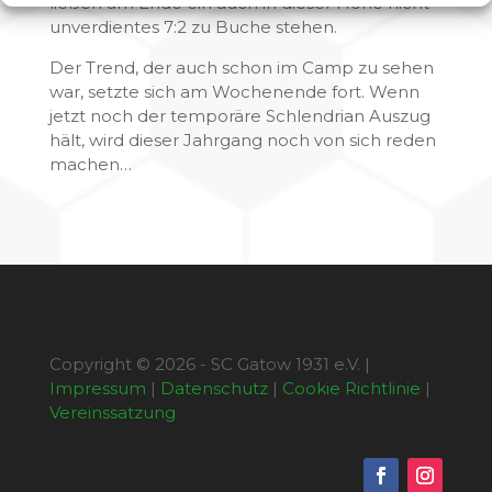
ließen am Ende ein auch in dieser Höhe nicht
unverdientes 7:2 zu Buche stehen.
Der Trend, der auch schon im Camp zu sehen
war, setzte sich am Wochenende fort. Wenn
jetzt noch der temporäre Schlendrian Auszug
hält, wird dieser Jahrgang noch von sich reden
machen…
Copyright © 2026 - SC Gatow 1931 e.V. |
Impressum
|
Datenschutz
|
Cookie Richtlinie
|
Vereinssatzung