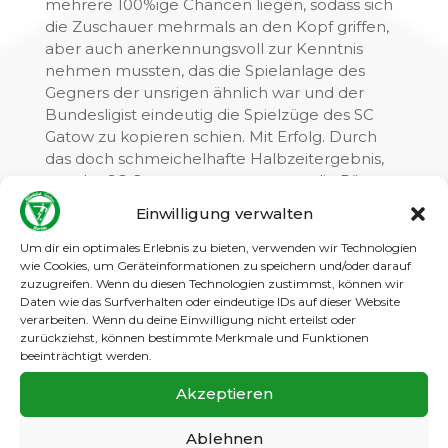
mehrere 100%ige Chancen liegen, sodass sich
die Zuschauer mehrmals an den Kopf griffen,
aber auch anerkennungsvoll zur Kenntnis
nehmen mussten, das die Spielanlage des
Gegners der unsrigen ähnlich war und der
Bundesligist eindeutig die Spielzüge des SC
Gatow zu kopieren schien. Mit Erfolg. Durch
das doch schmeichelhafte Halbzeitergebnis,
war der SC Gatow nun gezwungen die Räume
zu öffnen und diese auch teilweise kampflos
Einwilligung verwalten
freizugeben. Und lief in der 2. Halbzeit das ein
oder andere Mal in einen Konter, den die
Um dir ein optimales Erlebnis zu bieten, verwenden wir Technologien
wie Cookies, um Geräteinformationen zu speichern und/oder darauf
Spieler der Herthaner vor unserem Tor eiskalt
zuzugreifen. Wenn du diesen Technologien zustimmst, können wir
nutzten. Yannik warf sein ganz Können
Daten wie das Surfverhalten oder eindeutige IDs auf dieser Website
mehrmals in die Waagschale, aber er konnte
verarbeiten. Wenn du deine Einwilligung nicht erteilst oder
die weiteren acht Treffer nicht verhindern. Der
zurückziehst, können bestimmte Merkmale und Funktionen
Hochverdiente Anschlusstreffer war fällig und
beeinträchtigt werden.
entstand durch das von Gatow laufend, in der
Akzeptieren
gegnerischen Hälfte, gespielte Pressing durch
die gesamte Gatower Mannschaft. Die
Ablehnen
Unachtsamkeit der Herthaner führte zum viel