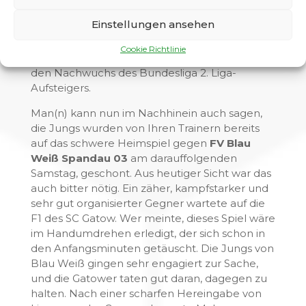
umjubelten, frenetisch gefeierten Treffer von
Einstellungen ansehen
Basti, der in alter Manier den Ball ei(n)skalt in
die Maschen des Gegners hämmerte.
Cookie Richtlinie
Endergebnis: 16-1
. Sehr schmeichelhaft für
den Nachwuchs des Bundesliga 2. Liga-
Aufsteigers.
Man(n) kann nun im Nachhinein auch sagen,
die Jungs wurden von Ihren Trainern bereits
auf das schwere Heimspiel gegen
FV Blau
Weiß Spandau 03
am darauffolgenden
Samstag, geschont. Aus heutiger Sicht war das
auch bitter nötig. Ein zäher, kampfstarker und
sehr gut organisierter Gegner wartete auf die
F1 des SC Gatow. Wer meinte, dieses Spiel wäre
im Handumdrehen erledigt, der sich schon in
den Anfangsminuten getäuscht. Die Jungs von
Blau Weiß gingen sehr engagiert zur Sache,
und die Gatower taten gut daran, dagegen zu
halten. Nach einer scharfen Hereingabe von