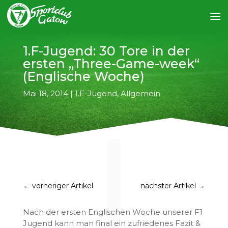
1.F-Jugend: 30 Tore in der
ersten „Three-Game-week“
(Englische Woche)
Mai 18, 2014
|
1.F-Jugend
,
Allgemein
←
vorheriger Artikel
nächster Artikel
→
Nach der ersten Englischen Woche unserer F1
Jugend kann man final ein zufriedenes Fazit &