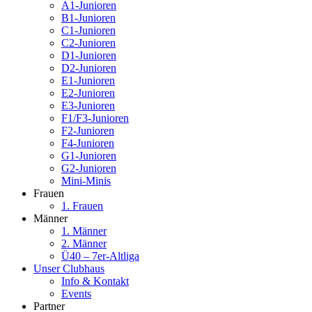
A1-Junioren
B1-Junioren
C1-Junioren
C2-Junioren
D1-Junioren
D2-Junioren
E1-Junioren
E2-Junioren
E3-Junioren
F1/F3-Junioren
F2-Junioren
F4-Junioren
G1-Junioren
G2-Junioren
Mini-Minis
Frauen
1. Frauen
Männer
1. Männer
2. Männer
Ü40 – 7er-Altliga
Unser Clubhaus
Info & Kontakt
Events
Partner