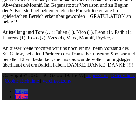
AbwehrseiteMounif. Im Gegensatz zur Vorsaison und zu Beginn
der Saison sind bei beiden erhebliche Fortschritte gerade im
spielerischen Bereich erkennbar geworden – GRATULATION an
beide !!!
Aufstellung und Tore (…): Julien (1), Nico (1), Leon (1), Fatih (1),
Laurenz (1), Roko (2), Yves (4), Mark, Mounif, Fryderyk
An dieser Stelle möchten wir uns noch einmal beim Vorstand des
SC Gatow, bei allen Förderern des Teams, bei unserem Sponsor und
bei allen Eltern bedanken, die uns das wundervolle Trainingslager
überhaupt erst ermöglicht haben. DANKE, DANKE, DANKE !!!!
Copyright © 2026 - SC Gatow 1931 e.V. |
Impressum
|
Datenschutz
|
Cookie Richtlinie
|
Vereinssatzung
Folgen
Folgen