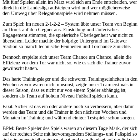
Mit fünf Spielen allein im März wird sich am Ende entscheiden, wer
direkt in die Landesliga aufsteigen wird und wer möglicherweise
den Umweg über Relegationsspiele wird nehmen müssen.
Zum Spiel: Im neuen 2-1-2-2 – System übte unser Team von Beginn
an Druck auf den Gegner aus. Einstellung und läuferisches
Engagement stimmten, die spielerische Überlegenheit war nicht zu
übersehen. Leider machte der holprige Untergrund im Gatower
Stadion so manch technische Feinheiten und Torchance zunichte.
Dennoch erspielte sich unser Team Chance um Chance, allein die
Effizienz vor dem Tor war nicht so, wie es sich die Trainer zuvor
gewünscht hatten.
Das harte Trainingslager und die schweren Trainingseinheiten in den
Wochen zuvor waren nicht umsonst, zeigte unser Team erstmals in
dieser Saison, dass es nicht nur von einem Spieler abhängig ist,
sondern als Team auf hohem Niveau Fußball spielen kann.
Fazit: Sicher ist das ein oder andere noch zu verbessern, aber dafür
werden das Team und die Trainer in den nächsten Wochen und
Monaten im Training und während einiger Testspiele schon sorgen.
BPM: Beste Spieler des Spiels waren an diesem Tage Mark, der sich
auf der rechten Seite mit hervorragendem Stellungs- und Paßspiel so
gut wie unverzichtbar gemacht hat und sein Pendant auf der linken