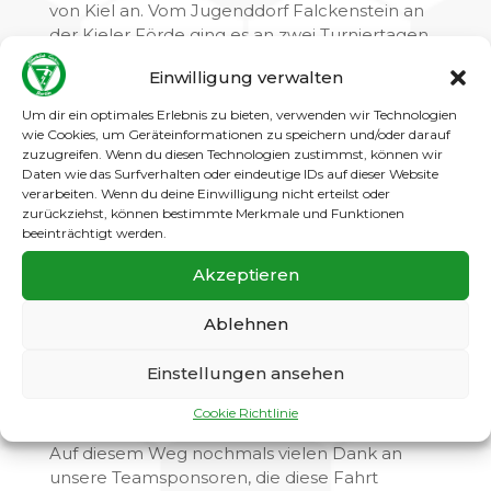
von Kiel an. Vom Jugenddorf Falckenstein an
der Kieler Förde ging es an zwei Turniertagen
jeweils zum Turnierort. Dort wurde nach
Einwilligung verwalten
lokalem Regelwerk mit 6+1, Abseits und ohne
Mittellinienregel auf einem etwas kleinerem
Um dir ein optimales Erlebnis zu bieten, verwenden wir Technologien
Feld gespielt. Sicherlich für uns eine neue
wie Cookies, um Geräteinformationen zu speichern und/oder darauf
Erfahrung. Aber nach einer kurzen
zuzugreifen. Wenn du diesen Technologien zustimmst, können wir
Daten wie das Surfverhalten oder eindeutige IDs auf dieser Website
Eingewöhnung konnten wir selbst mit Landes-
verarbeiten. Wenn du deine Einwilligung nicht erteilst oder
und Verbandsligamannschaften gut mithalten.
zurückziehst, können bestimmte Merkmale und Funktionen
Am Ende erreichten wir den 6. von 16 Plätzen.
beeinträchtigt werden.
Akzeptieren
Auch für die nächsten Jahre eine gute
Ablehnen
Empfehlung für alle weiteren E- und D-
Jugend Mannschaften. Dort rückt ein Team
Einstellungen ansehen
auf jeden Fall nochmal richtig zusammen um
man lernt einige Spieler von einer völlig neuen
Cookie Richtlinie
Seite kennen.
Auf diesem Weg nochmals vielen Dank an
unsere Teamsponsoren, die diese Fahrt