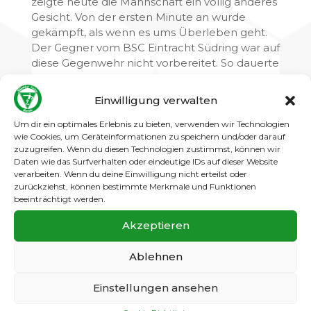
zeigte heute die Mannschaft ein völlig anderes
Gesicht. Von der ersten Minute an wurde
gekämpft, als wenn es ums Überleben geht.
Der Gegner vom BSC Eintracht Südring war auf
diese Gegenwehr nicht vorbereitet. So dauerte
es nicht lange, bis Kallilou per Kopf das 1:0
erzielte. Kurze Zeit später konnte Giuli einen
Einwilligung verwalten
schnellen Konter zum 2:0 vollenden. Einzigster
Schönheitsfehler vor der Pause war der
Um dir ein optimales Erlebnis zu bieten, verwenden wir Technologien
wie Cookies, um Geräteinformationen zu speichern und/oder darauf
Anschlusstreffer des Gegners.
zuzugreifen. Wenn du diesen Technologien zustimmst, können wir
Daten wie das Surfverhalten oder eindeutige IDs auf dieser Website
verarbeiten. Wenn du deine Einwilligung nicht erteilst oder
zurückziehst, können bestimmte Merkmale und Funktionen
In der zweiten Halbzeit wurde nahtlos an die
beeinträchtigt werden.
Leistung der Ersten angeknüpft. Es wurde
Spielzüge vorgetragen, die die große Fan
Akzeptieren
Schar mehrmals in Ekstase versetzte. Zwei
dieser Angriffe konnte Max H. erfolgreich und
Ablehnen
äußerst sehenswert verwerten. Weitere gute
Möglichkeiten wurden erarbeitet, blieben aber
Einstellungen ansehen
ohne zählbaren Erfolg. Macht weiter so Jungs,