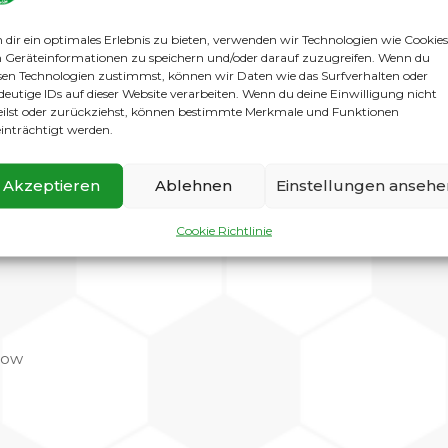
en BSV 92! Aha, naja nichts besonders, denkt ihr euch viell
dir ein optimales Erlebnis zu bieten, verwenden wir Technologien wie Cookies
enführer (BSV 92) gegeneinander, also eine bessere Parti
Geräteinformationen zu speichern und/oder darauf zuzugreifen. Wenn du
itzenspiel zu verdienen, daher laden die Jungs und natürli
sen Technologien zustimmst, können wir Daten wie das Surfverhalten oder
 nur in der Tabelle führen diese beiden Mannschaften das Fe
deutige IDs auf dieser Website verarbeiten. Wenn du deine Einwilligung nicht
orne, ob es um die meisten Tore geht oder die wenigsten G
eilst oder zurückziehst, können bestimmte Merkmale und Funktionen
inträchtigt werden.
 Uns, auch zu einem Richtigen zu machen, umso mehr Fans
tte zahlreich, denn die Mannschaft steht als Aufsteiger e
Akzeptieren
Ablehnen
Einstellungen ansehe
tan eine besondere Leistung!
Cookie Richtlinie
tow