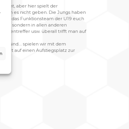
eicht, aber hier spielt der
,
e kann es nicht geben. Die Jungs haben
ch auch das Funktionsteam der U19 euch
ld an, sondern in allen anderen
egentreffer usw. überall trifft man auf
 da sind… spielen wir mit dem
rneut auf einen Aufstiegsplatz zur
n