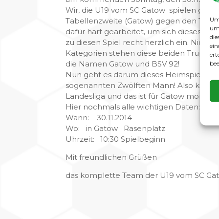
Wir, die U19 vom SC Gatow spielen gegen d
Um 
Tabellenzweite (Gatow) gegen den Tabell
um 
dafür hart gearbeitet, um sich dieses Sp
die
zu diesen Spiel recht herzlich ein. Nicht
ein
Kategorien stehen diese beiden Truppen v
ert
die Namen Gatow und BSV 92!
bee
Nun geht es darum dieses Heimspiel von
sogenannten Zwölften Mann! Also kommt bi
Landesliga und das ist für Gatow momen
Hier nochmals alle wichtigen Daten:
Wann: 30.11.2014
Wo: in Gatow Rasenplatz
Uhrzeit: 10:30 Spielbeginn
Mit freundlichen Grüßen
das komplette Team der U19 vom SC Ga