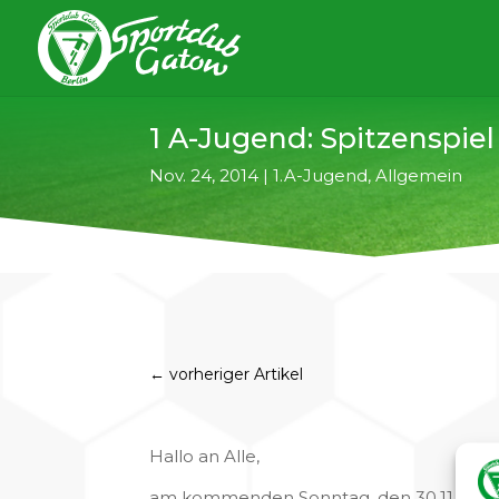
1 A-Jugend: Spitzenspiel
Nov. 24, 2014
|
1.A-Jugend
,
Allgemein
←
vorheriger Artikel
Hallo an Alle,
am kommenden Sonntag, den 30.11.2014 is