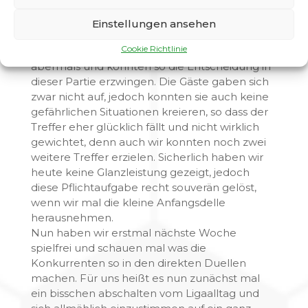
Selbstbewusstsein und wir wurden nun der
Favoritenstellung gerecht und schossen noch
Einstellungen ansehen
vor der Pause das 3:0.
Cookie Richtlinie
Kurz nach dem Wideranpfiff erhöhten wir
abermals und konnten so die Entscheidung in
dieser Partie erzwingen. Die Gäste gaben sich
zwar nicht auf, jedoch konnten sie auch keine
gefährlichen Situationen kreieren, so dass der
Treffer eher glücklich fällt und nicht wirklich
gewichtet, denn auch wir konnten noch zwei
weitere Treffer erzielen. Sicherlich haben wir
heute keine Glanzleistung gezeigt, jedoch
diese Pflichtaufgabe recht souverän gelöst,
wenn wir mal die kleine Anfangsdelle
herausnehmen.
Nun haben wir erstmal nächste Woche
spielfrei und schauen mal was die
Konkurrenten so in den direkten Duellen
machen. Für uns heißt es nun zunächst mal
ein bisschen abschalten vom Ligaalltag und