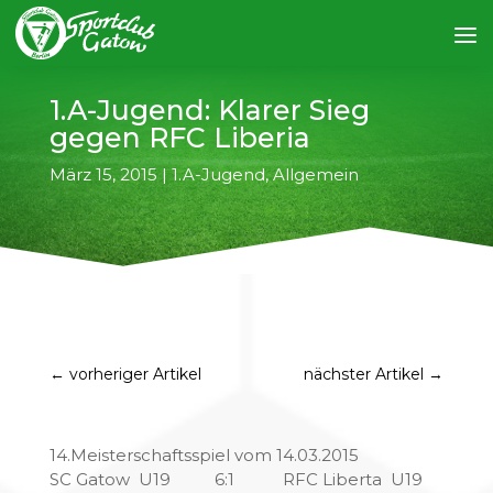
1.A-Jugend: Klarer Sieg
gegen RFC Liberia
März 15, 2015
|
1.A-Jugend
,
Allgemein
←
vorheriger Artikel
nächster Artikel
→
14.Meisterschaftsspiel vom 14.03.2015
SC Gatow U19 6:1 RFC Liberta U19