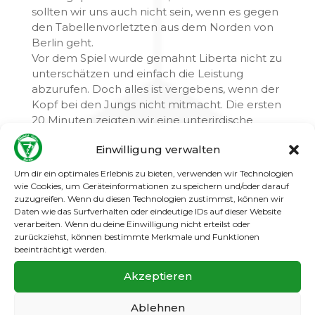
sollten wir uns auch nicht sein, wenn es gegen
den Tabellenvorletzten aus dem Norden von
Berlin geht.
Vor dem Spiel wurde gemahnt Liberta nicht zu
unterschätzen und einfach die Leistung
abzurufen. Doch alles ist vergebens, wenn der
Kopf bei den Jungs nicht mitmacht. Die ersten
20 Minuten zeigten wir eine unterirdische
Leistung die einen nachdenklich stimmen
Einwilligung verwalten
konnte. In dieser Phase hatten wir Glück nicht
in Rückstand zu geraten, denn unser Torwart
Um dir ein optimales Erlebnis zu bieten, verwenden wir Technologien
hat sich zum Glück nicht anstecken lassen von
wie Cookies, um Geräteinformationen zu speichern und/oder darauf
den Feldspielern. Nach und nach begriffen
zuzugreifen. Wenn du diesen Technologien zustimmst, können wir
Daten wie das Surfverhalten oder eindeutige IDs auf dieser Website
nun alle, dass uns nichts geschenkt wird in der
verarbeiten. Wenn du deine Einwilligung nicht erteilst oder
Rückrunde, sondern wir uns jeden Punkt
zurückziehst, können bestimmte Merkmale und Funktionen
erspielen müssen. Zunehmend übernahmen
beeinträchtigt werden.
wir die Spielkontrolle und erarbeiteten uns
einige Torchancen, die wir mit einem
Akzeptieren
Doppelschlag auch nutzen konnten. Mit der
Führung im Rücken stieg auch nun das
Ablehnen