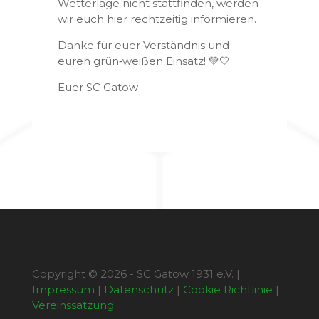
Wetterlage nicht stattfinden, werden
wir euch hier rechtzeitig informieren.
Danke für euer Verständnis und
euren grün‑weißen Einsatz! 💚🤍
Euer SC Gatow
Copyright © 2026 - SC Gatow 1931 e.V. |
Impressum
|
Datenschutz
|
Cookie Richtlinie
|
Vereinssatzung