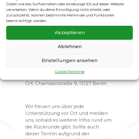
Daten wie das Surfverhalten oder eindeutige IDs auf dieser Website
SC Gatow
verarbeiten. Wenn du deine Einwilligung nicht erteilst oder
zurückziehst, können bestimmte Merkmale und Funktionen
Anstoß: 14:00 Uhr
beeinträchtigt werden.
Ort:
Pichelswerderstraße 7, 13187
Berlin
Akzeptieren
Ablehnen
Herren
22. Februar – SV Buchholz II gegen
Einstellungen ansehen
SC Gatow II
Cookie Richtlinie
Anstoß: 14:00 Uhr
Ort:
Chamissostraße 9, 13127 Berlin
Wir freuen uns über jede
Unterstützung vor Ort und melden
uns, sobald es weitere Infos rund um
die Rückrunde gibt. Sollte auch
dieser Termin aufgrund der