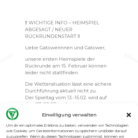
‼️ WICHTIGE INFO – HEIMSPIEL
ABGESAGT / NEUER
RÜCKRUNDENSTART ‼️
Liebe Gatowerinnen und Gatower,
unsere ersten Heimspiele der
Rückrunde am 15. Februar können
leider nicht stattfinden.
Die Wettersituation lässt eine sichere
Durchführung aktuell nicht zu.
Der Spieltag vom 13.-15.02. wird auf
den 27.-29.03. verlegt.
Einwilligung verwalten
➡️ Neuer Rückrundenauftakt:
Um dir ein optimales Erlebnis zu bieten, verwenden wir Technologien
Herren
wie Cookies, um Geräteinformationen zu speichern und/oder darauf
21. Februar – Borussia Pankow gegen
zuzugreifen. Wenn du diesen Technologien zustimmst, können wir