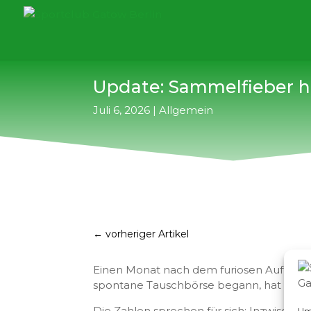
Update: Sammelfieber hä
Juli 6, 2026
|
Allgemein
←
vorheriger Artikel
Einen Monat nach dem furiosen Auftakt 
spontane Tauschbörse begann, hat sich 
Die Zahlen sprechen für sich: Inzwische
Um 