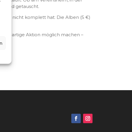
hen und getauscht.
noch nicht komplett hat: Die Alben (5 €)
se großartige Aktion möglich machen –
n
g