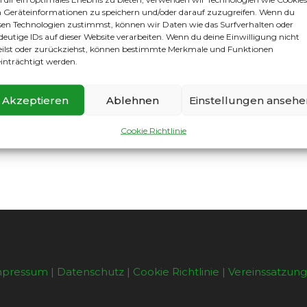
Geräteinformationen zu speichern und/oder darauf zuzugreifen. Wenn du
em Trainingsplatz – überall wird weiter gesammelt, verglic
sen Technologien zustimmst, können wir Daten wie das Surfverhalten oder
deutige IDs auf dieser Website verarbeiten. Wenn du deine Einwilligung nicht
cht weiterhin die ganze Vereinsfamilie mit. Wer sein Album 
eilst oder zurückziehst, können bestimmte Merkmale und Funktionen
d weiterhin bei Netto Marken-Discount erhältlich.
inträchtigt werden.
re Partner stickerfive und Netto Marken-Discount, die die
e mit so viel Begeisterung dabei sind!
Akzeptieren
Ablehnen
Einstellungen ansehe
nsam füllen wir die Alben!
Cookie Richtlinie
mpressum
|
Datenschutz
|
Cookie Richtlinie
|
Vereinssatzun