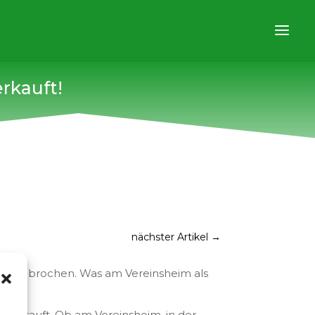
rkauft!
nächster Artikel
→
m ungebrochen. Was am Vereinsheim als
n
verkauft. Ob am Vereinsheim, in der
,