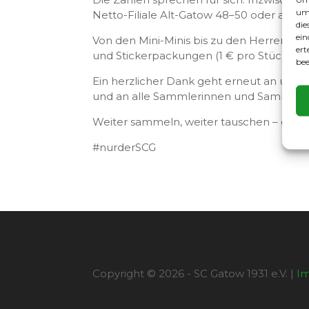
um 
Netto-Filiale Alt-Gatow 48–50 oder auf d
die
ein
Von den Mini-Minis bis zu den Herren mis
ert
und Stickerpackungen (1 € pro Stück) sin
bee
Ein herzlicher Dank geht erneut an unse
und an alle Sammlerinnen und Sammler, di
Weiter sammeln, weiter tauschen – gemei
#nurderSCG
Copyright © 2026 - SC Gatow 1931 e.V. |
I