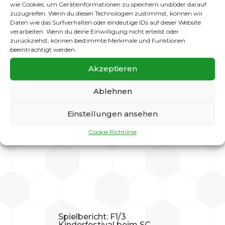
wie Cookies, um Geräteinformationen zu speichern und/oder darauf
Spielbericht: F-Jugend
zuzugreifen. Wenn du diesen Technologien zustimmst, können wir
Hallenturnier bei
Daten wie das Surfverhalten oder eindeutige IDs auf dieser Website
Falkensee-Finkenkrug (1.
verarbeiten. Wenn du deine Einwilligung nicht erteilst oder
Platz / 4. Platz)
zurückziehst, können bestimmte Merkmale und Funktionen
Feb. 9, 2026
beeinträchtigt werden.
F-Jugend beim Wintercup
Akzeptieren
2026 in Falkensee –
Turniersieg für Team White,
Ablehnen
starke Auftritte von Team...
Weiterlesen
Einstellungen ansehen
Cookie Richtlinie
Spielbericht: F1/3
Kinderfestival beim SC