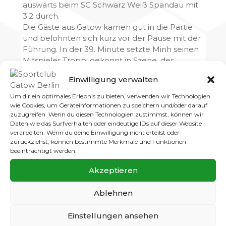
auswärts beim SC Schwarz Weiß Spandau mit
3:2 durch.
Die Gäste aus Gatow kamen gut in die Partie
und belohnten sich kurz vor der Pause mit der
Führung. In der 39. Minute setzte Minh seinen
Mitspieler Troppi gekonnt in Szene, der
souverän zum 0:1 einschob. Mit diesem
Einwilligung verwalten
Ergebnis ging es anschließend in die
Halbzeitpause.
Um dir ein optimales Erlebnis zu bieten, verwenden wir Technologien
Direkt nach Wiederanpfiff legte Gatow nach: In
wie Cookies, um Geräteinformationen zu speichern und/oder darauf
zuzugreifen. Wenn du diesen Technologien zustimmst, können wir
der 48. Minute war es diesmal Troppi, der als
Daten wie das Surfverhalten oder eindeutige IDs auf dieser Website
Vorlagengeber glänzte und Pierre zum 0:2
verarbeiten. Wenn du deine Einwilligung nicht erteilst oder
bediente. Die Gäste schienen das Spiel nun
zurückziehst, können bestimmte Merkmale und Funktionen
unter Kontrolle zu haben.
beeinträchtigt werden.
Doch Schwarz Weiß Spandau bekam in der 57.
Akzeptieren
Minute die große Chance zum
Anschlusstreffer, nachdem der Schiedsrichter
Ablehnen
auf Elfmeter entschied. Der Strafstoß wurde
jedoch vergeben, wodurch Gatow weiter mit
Einstellungen ansehen
zwei Toren Vorsprung blieb.