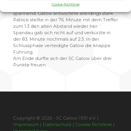
In der 66. Minute gelang den Gastgebern
Cookie Richtlinie
dennoch das 1:2 und die Partie wurde wieder
spannend. Gatow antwortete allerdings stark:
Patrick stellte in der 76. Minute mit dem Treffer
zum 1:3 den alten Abstand wieder her.
Spandau gab sich nicht auf und verkürzte in
der 83. Minute nochmals auf 2:3. In der
Schlussphase verteidigte Gatow die knappe
Führung.
Am Ende durfte sich der SC Gatow über drei
Punkte freuen.
Copyright © 2026 - SC Gatow 1931 e.V. |
Impressum
|
Datenschutz
|
Cookie Richtlinie
|
Vereinssatzung